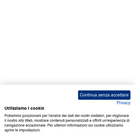
Facebook | News
Facebook | RAPEX
X
Media
Calendari
ebook Apple iOS
ebook Google Play
Continua senza accettare
Privacy
Utilizziamo i cookie
Potremmo posizionarli per l'analisi dei dati dei nostri visitatori, per migliorare
il nostro sito Web, mostrare contenuti personalizzati e offrirti un'esperienza di
Copyright © 2000-2026 Certifico Srl. Tutti i diritti riservati.
navigazione eccezionale. Per ulteriori informazioni sui cookie utilizziamo
aprire le impostazioni.