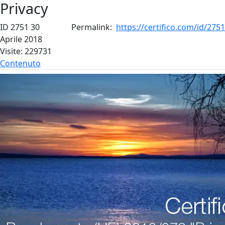
Privacy
ID 2751
30
Permalink:
https://certifico.com/id/2751
Aprile 2018
Visite: 229731
Contenuto