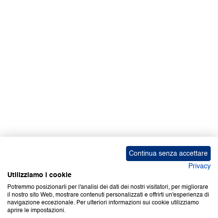
Facebook | News
Facebook | RAPEX
X
Media
Calendari
ebook Apple iOS
ebook Google Play
Continua senza accettare
Privacy
Utilizziamo i cookie
Potremmo posizionarli per l'analisi dei dati dei nostri visitatori, per migliorare
il nostro sito Web, mostrare contenuti personalizzati e offrirti un'esperienza di
Copyright © 2000-2026 Certifico Srl. Tutti i diritti riservati.
navigazione eccezionale. Per ulteriori informazioni sui cookie utilizziamo
aprire le impostazioni.