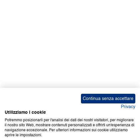
Facebook | News
Facebook | RAPEX
X
Media
Calendari
ebook Apple iOS
ebook Google Play
Continua senza accettare
Privacy
Utilizziamo i cookie
Potremmo posizionarli per l'analisi dei dati dei nostri visitatori, per migliorare
il nostro sito Web, mostrare contenuti personalizzati e offrirti un'esperienza di
Copyright © 2000-2026 Certifico Srl. Tutti i diritti riservati.
navigazione eccezionale. Per ulteriori informazioni sui cookie utilizziamo
aprire le impostazioni.