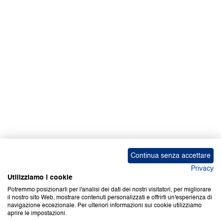
Facebook | News
Facebook | RAPEX
X
Media
Calendari
ebook Apple iOS
ebook Google Play
Continua senza accettare
Privacy
Utilizziamo i cookie
Potremmo posizionarli per l'analisi dei dati dei nostri visitatori, per migliorare
il nostro sito Web, mostrare contenuti personalizzati e offrirti un'esperienza di
Copyright © 2000-2026 Certifico Srl. Tutti i diritti riservati.
navigazione eccezionale. Per ulteriori informazioni sui cookie utilizziamo
aprire le impostazioni.