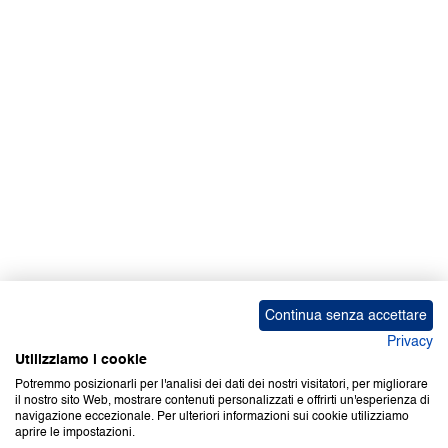
Facebook | News
Facebook | RAPEX
X
Media
Calendari
ebook Apple iOS
ebook Google Play
Continua senza accettare
Privacy
Utilizziamo i cookie
Potremmo posizionarli per l'analisi dei dati dei nostri visitatori, per migliorare
il nostro sito Web, mostrare contenuti personalizzati e offrirti un'esperienza di
Copyright © 2000-2026 Certifico Srl. Tutti i diritti riservati.
navigazione eccezionale. Per ulteriori informazioni sui cookie utilizziamo
aprire le impostazioni.