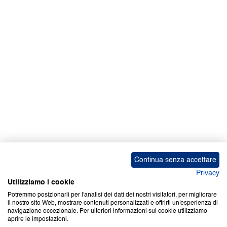
Facebook | News
Facebook | RAPEX
X
Media
Calendari
ebook Apple iOS
ebook Google Play
Continua senza accettare
Privacy
Utilizziamo i cookie
Potremmo posizionarli per l'analisi dei dati dei nostri visitatori, per migliorare
il nostro sito Web, mostrare contenuti personalizzati e offrirti un'esperienza di
Copyright © 2000-2026 Certifico Srl. Tutti i diritti riservati.
navigazione eccezionale. Per ulteriori informazioni sui cookie utilizziamo
aprire le impostazioni.