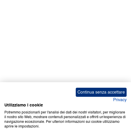
Facebook | News
Facebook | RAPEX
X
Media
Calendari
ebook Apple iOS
ebook Google Play
Continua senza accettare
Privacy
Utilizziamo i cookie
Potremmo posizionarli per l'analisi dei dati dei nostri visitatori, per migliorare
il nostro sito Web, mostrare contenuti personalizzati e offrirti un'esperienza di
Copyright © 2000-2026 Certifico Srl. Tutti i diritti riservati.
navigazione eccezionale. Per ulteriori informazioni sui cookie utilizziamo
aprire le impostazioni.