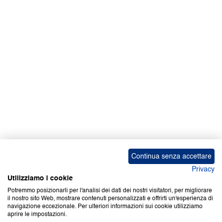
Facebook | News
Facebook | RAPEX
X
Media
Calendari
ebook Apple iOS
ebook Google Play
Continua senza accettare
Privacy
Utilizziamo i cookie
Potremmo posizionarli per l'analisi dei dati dei nostri visitatori, per migliorare
il nostro sito Web, mostrare contenuti personalizzati e offrirti un'esperienza di
Copyright © 2000-2026 Certifico Srl. Tutti i diritti riservati.
navigazione eccezionale. Per ulteriori informazioni sui cookie utilizziamo
aprire le impostazioni.