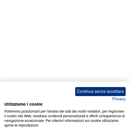
Facebook | News
Facebook | RAPEX
X
Media
Calendari
ebook Apple iOS
ebook Google Play
Continua senza accettare
Privacy
Utilizziamo i cookie
Potremmo posizionarli per l'analisi dei dati dei nostri visitatori, per migliorare
il nostro sito Web, mostrare contenuti personalizzati e offrirti un'esperienza di
Copyright © 2000-2026 Certifico Srl. Tutti i diritti riservati.
navigazione eccezionale. Per ulteriori informazioni sui cookie utilizziamo
aprire le impostazioni.